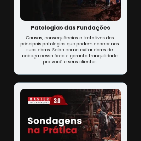
Patologias das Fundações
Causas, consequências e tratativas das 
principais patologias que podem ocorrer nas 
suas obras. Saiba como evitar dores de 
cabeça nessa área e garanta tranquilidade 
pra você e seus clientes.