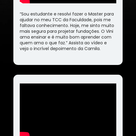
“Sou estudante e resolvi fazer o Master para 
ajudar no meu TCC da Faculdade, pois me 
faltava conhecimento. Hoje, me sinto muito 
mais segura para projetar fundações. O Vini 
ama ensinar e é muito bom aprender com 
quem ama o que faz.” Assista ao vídeo e 
veja o incrível depoimento da Camila.