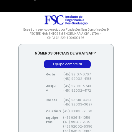
Esse é um serviço oferecido por Fundações Sem Complicações©
FSC TREINAMENTOS EM ENGENHARIA CIVIL LTDA – 
CNPJ: 34.229.400/0001-95
NÚMEROS OFICIAIS DE WHATSAPP
Equipe comercial
(45) 99107-6767
Gabi
(45) 92002-4158
Jaqu
(45) 92001-5743
e
(45) 92002-4172
(45) 93618-0424
Carol
(45) 92003-3697
Cristina
(45) 93300-2566
(45) 93618-1059
Equipe 
(45) 99146-7575
FSC
(45) 92002-6396
(45) 93618-0497