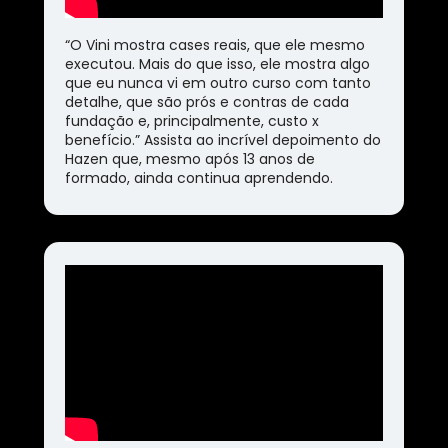
“O Vini mostra cases reais, que ele mesmo 
executou. Mais do que isso, ele mostra algo 
que eu nunca vi em outro curso com tanto 
detalhe, que são prós e contras de cada 
fundação e, principalmente, custo x 
benefício.” Assista ao incrível depoimento do 
Hazen que, mesmo após 13 anos de 
formado, ainda continua aprendendo.