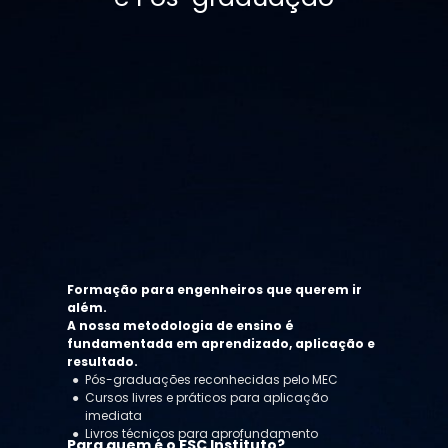
Formação para engenheiros que querem ir 
além.
A nossa metodologia de ensino é 
fundamentada em aprendizado, aplicação e 
resultado.
Pós-graduações reconhecidas pelo MEC
Cursos livres e práticos para aplicação 
imediata
Livros técnicos para aprofundamento 
Para quem é o FSC Instituto?