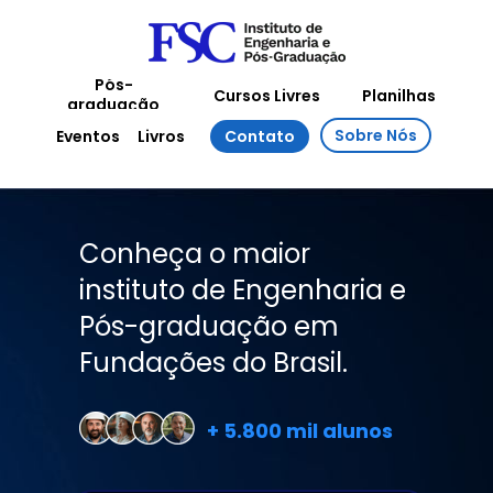
Pós-
Cursos Livres
Planilhas
graduação
Sobre Nós
Eventos
Contato
Livros
Conheça o maior 
instituto de Engenharia e 
Pós-graduação em 
Fundações do Brasil.
+ 5.800 mil alunos